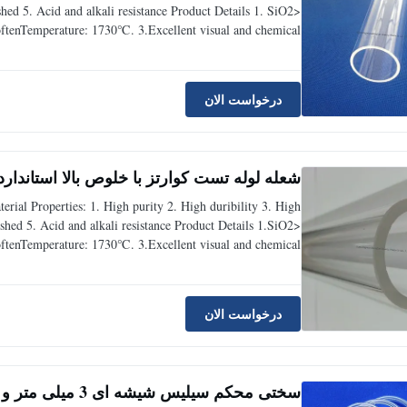
d 5. Acid and alkali resistance Product Details 1. SiO2>
ftenTemperature: 1730℃. 3.Excellent visual and chemical
ectant. 5. Health care and environmental protection. 6. Any
درخواست الان
شعله لوله تست کوارتز با خلوص بالا استاندارد 9mm / 14mm مشترک متخلخ
erial Properties: 1. High purity 2. High duribility 3. High
ed 5. Acid and alkali resistance Product Details 1.SiO2>
ftenTemperature: 1730℃. 3.Excellent visual and chemical
fectant. 5.Health care and environmental protection. 6.Any
درخواست الان