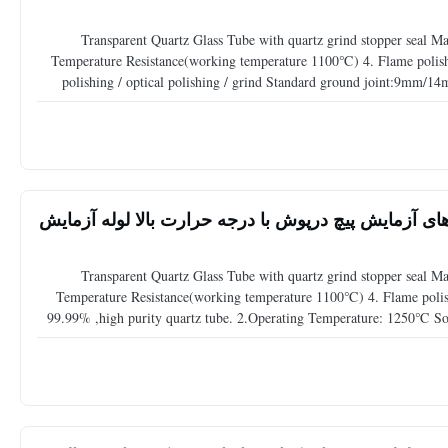
Transparent Quartz Glass Tube with quartz grind stopper seal Mat
Temperature Resistance(working temperature 1100℃) 4. Flame polished
polishing / optical polishing / grind Standard ground joint:9
method,rotation method, flame melting method to produce v
ی آزمایش پیچ درپوش با درجه حرارت بالا لوله آزمایش
Transparent Quartz Glass Tube with quartz grind stopper seal Mat
Temperature Resistance(working temperature 1100℃) 4. Flame polishe
99.99% ,high purity quartz tube. 2.Operating Temperature: 1250℃ So
performance . 4. without surface coating and inf