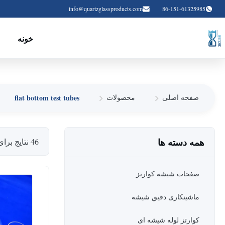
info@quartzglassproducts.com
86-151-61325985
خونه
flat bottom test tubes
صفحه اصلی
محصولات
همه دسته ها
46 نتایج برای
صفحات شیشه کوارتز
ماشینکاری دقیق شیشه
کوارتز لوله شیشه ای