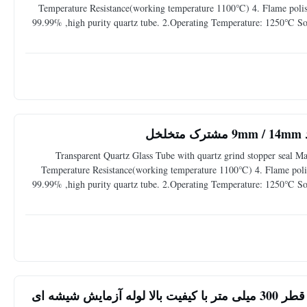
Temperature Resistance(working temperature 1100℃) 4. Flame polishe
99.99% ,high purity quartz tube. 2.Operating Temperature: 1250℃ So
performance . 4. without surface coating and inf
ل
Transparent Quartz Glass Tube with quartz grind stopper seal Mat
Temperature Resistance(working temperature 1100℃) 4. Flame polish
99.99% ,high purity quartz tube. 2.Operating Temperature: 1250℃ So
performance . 4.Without surface coating and in
سختی محکم سیلیس شیشه ای 3 میلی متر و قطر 300 میلی متر با کیفیت بالا لوله آزمایش شیشه ای