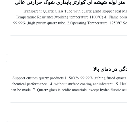
Transparent Quartz Glass Tube with quartz grind stopper seal Mat
Temperature Resistance(working temperature 1100℃) 4. Flame polishe
99.99% ,high purity quartz tube. 2.Operating Temperature: 1250℃ So
performance . 4. without surface coating and inf
ی در دمای بالا
Support custom quartz products 1. SiO2> 99.99% ,tubing fused quartz
chemical performance . 4. without surface coating andinfectant . 5. Hea
can be made. 7. Quartz glass is acidic materials, except hydro fluoric a
other acids were shown to 