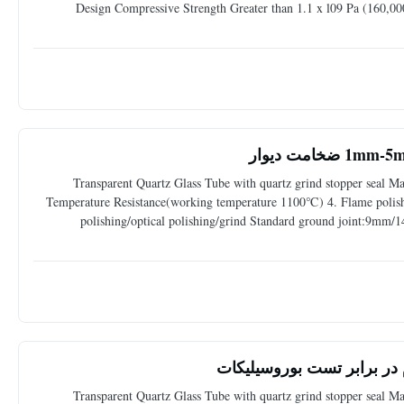
Design Compressive Strength Greater than 1.1 x l09 Pa (160,
Rigidity Modulus 3.1x1010 Pa (4.5x106 psi) Softening Point 1730°C An
Transparent Quartz Glass Tube with quartz grind stopper seal Mat
Temperature Resistance(working temperature 1100℃) 4. Flame polished
polishing/optical polishing/grind Standard ground joint:
tube:outer diameter Φ2-450mm,thickness 0.5-20mm 2.Quartz rod (1.
 در برابر تست بوروسیلیکات
Transparent Quartz Glass Tube with quartz grind stopper seal Mat