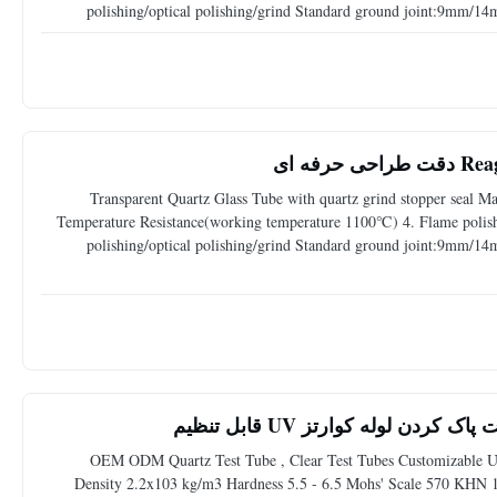
polishing/optical polishing/grind Standard ground joint:9m
method,rotation method, flame melting method to produce v
Transparent Quartz Glass Tube with quartz grind stopper seal Mat
Temperature Resistance(working temperature 1100℃) 4. Flame polished
polishing/optical polishing/grind Standard ground joint:9m
method,rotation method, flame melting method to produce v
OEM ODM Quartz Test Tube , Clear Test Tubes Customizable UV
Density 2.2x103 kg/m3 Hardness 5.5 - 6.5 Mohs' Scale 570 KHN 1