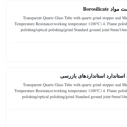
Borosilica
Transparent Quartz Glass Tube with quartz grind stopper seal Mat
Temperature Resistance(working temperature 1100℃) 4. Flame polished
polishing/optical polishing/grind Standard ground joint:9m
99.9% Density 2.2(g/cm³) Degree of hardness moh’ scale 6.6 Melting
Transparent Quartz Glass Tube with quartz grind stopper seal Mat
Temperature Resistance(working temperature 1100℃) 4. Flame polished
polishing/optical polishing/grind Standard ground joint:9m
method,rotation method, flame melting method to produce v