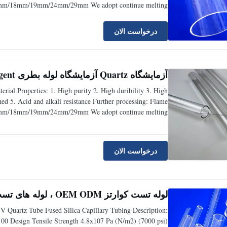
m/14mm/18mm/19mm/24mm/29mm We adopt continue melting
arious kinds of transparent.Meanwhile,we have Arc quartz
درخواست الان
آزمایشگاه Quartz آزمایشگاه لوله بطری Reagent دقت طراحی حرفه ای
erial Properties: 1. High purity 2. High duribility 3. High
 5. Acid and alkali resistance Further processing: Flame
m/14mm/18mm/19mm/24mm/29mm We adopt continue melting
arious kinds of transparent.Meanwhile,we have Arc quartz
درخواست الان
لوله تست کوارتز OEM ODM ، لوله های تست پاک کردن لوله کوارتز UV قابل تنظیم
 Quartz Tube Fused Silica Capillary Tubing Description:
00 Design Tensile Strength 4.8x107 Pa (N/m2) (7000 psi)