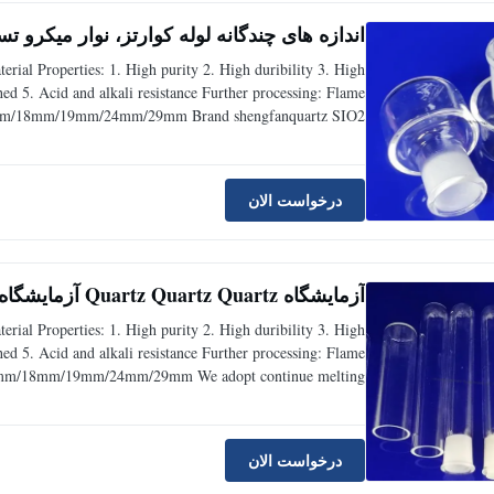
اندازه های چندگانه لوله کوارتز، نوار میکرو تست مواد te
erial Properties: 1. High purity 2. High duribility 3. High
 5. Acid and alkali resistance Further processing: Flame
m/14mm/18mm/19mm/24mm/29mm Brand shengfanquartz SIO2
 point 1732℃ Working temperature 1100℃ Annealing point
درخواست الان
آزمایشگاه Quartz Quartz Quartz آزمایشگاه استاندارد استانداردهای بازرسی
erial Properties: 1. High purity 2. High duribility 3. High
 5. Acid and alkali resistance Further processing: Flame
m/14mm/18mm/19mm/24mm/29mm We adopt continue melting
arious kinds of transparent.Meanwhile,we have Arc quartz
درخواست الان