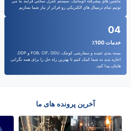
ماشين هاي پیشرفته اتوماتيك، سيستم کنترل سختي فرآیند ما مي
تونيم تمام ترمينال هاي الکتريکي رو فراتر از نياز شما بسازيم
04
خدمات 100٪
بسته بندی عمده و سفارشی کوچک، FOB، CIF، DDU و DDP.
اجازه بدید به شما کمک کنیم تا بهترین راه حل را برای همه نگرانی
هایتان پیدا کنید.
آخرین پرونده های ما