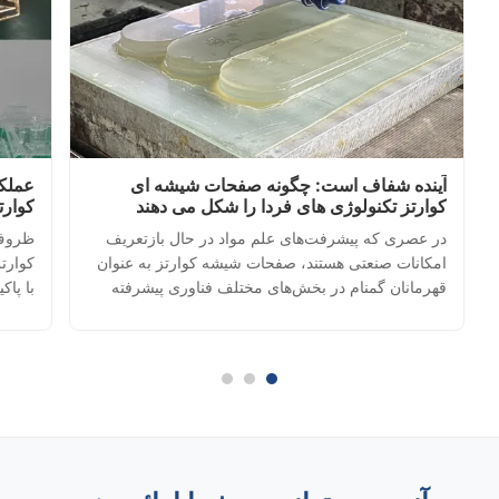
آینده شفاف است: چگونه صفحات شیشه ای
عملکر
کوارتز تکنولوژی های فردا را شکل می دهند
کوارت
در عصری که پیشرفت‌های علم مواد در حال بازتعریف
ظروف 
امکانات صنعتی هستند، صفحات شیشه کوارتز به عنوان
کوارت
قهرمانان گمنام در بخش‌های مختلف فناوری پیشرفته
با پاک
ظاهر شده‌اند. این شگفتی‌های شفاف که از حداقل
آزمای
99.9٪ دی‌اکسید سیلیکون (SiO₂) تشکیل شده‌اند،
هادی،
خواص فیزیکی فوق‌العاده را با شفافیت نوری استثنایی
ای، پ
ترکیب می‌کنند. مزا...
دارای