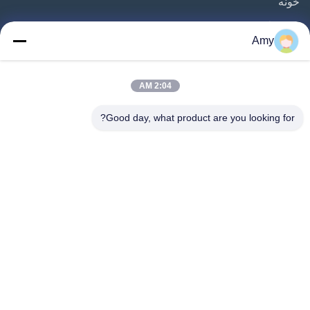
خونه
محصولات
Amy
ویدیو
درباره ما
2:04 AM
تور کارخانه
Good day, what product are you looking for?
کنترل کیفیت
درخواست نقل قول
اخبار
پرونده ها
Follow Us