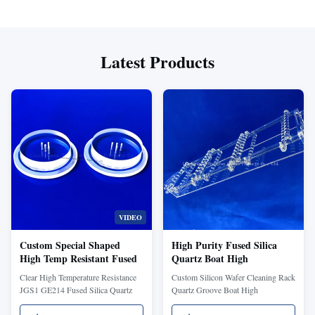
Latest Products
VIDEO
Custom Special Shaped
High Purity Fused Silica
High Temp Resistant Fused
Quartz Boat High
Quartz Plate with 92%
Temperature Resistant
Clear High Temperature Resistance
Custom Silicon Wafer Cleaning Rack
Light Transmittance
Quartz Boat for Tube
JGS1 GE214 Fused Silica Quartz
Quartz Groove Boat High
Furnace Laboratory
Disc Product Overview Heat
Temperature Resistant Shengfan
Sintering